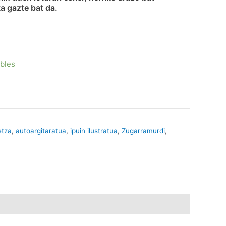
 gazte bat da.
ibles
etza
,
autoargitaratua
,
ipuin ilustratua
,
Zugarramurdi
,