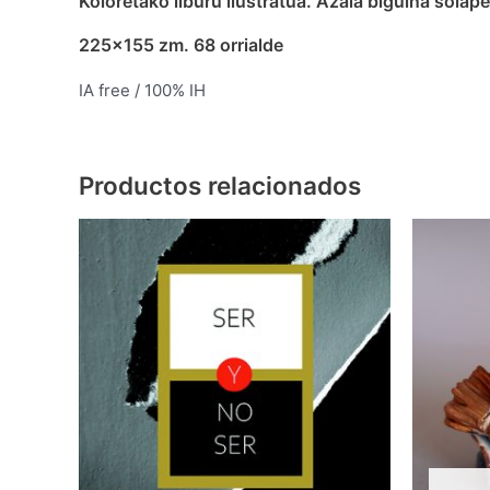
Koloretako liburu ilustratua. Azala biguina solape
225×155 zm. 68 orrialde
IA free / 100% IH
Productos relacionados