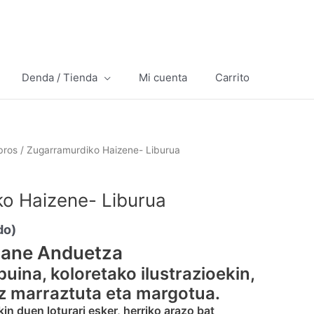
Denda / Tienda
Mi cuenta
Carrito
bros
/ Zugarramurdiko Haizene- Liburua
o Haizene- Liburua
do)
zane Anduetza
uina, koloretako ilustrazioekin,
 marraztuta eta margotua.
in duen loturari esker, herriko arazo bat