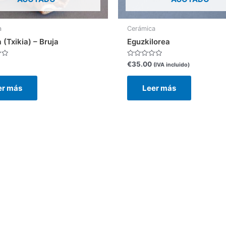
a
Cerámica
 (Txikia) – Bruja
Eguzkilorea
Valorado
€
35.00
(IVA incluido)
con
0
de
er más
Leer más
5