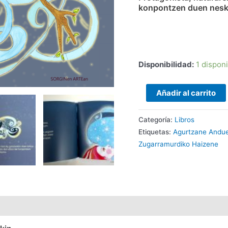
konpontzen duen neska
Disponibilidad:
1 dispon
Añadir al carrito
Categoría:
Libros
Etiquetas:
Agurtzane Andu
Zugarramurdiko Haizene