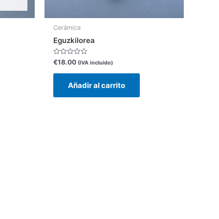
Cerámica
Eguzkilorea
Valorado
€
18.00
(IVA incluido)
con
0
de
Añadir al carrito
5