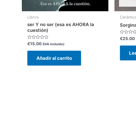
Libros
Cerámic
ser Y no ser (esa es AHORA la
Sorgina
cuestión)
Valorado
€
25.00
con
Valorado
€
15.00
(IVA incluido)
0
con
de
0
Le
5
de
Añadir al carrito
5