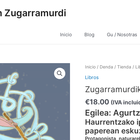
 Zugarramurdi
Inicio
Blog
Gu / Nosotras
Zugarramurdiko
Inicio
/
Denda / Tienda
/
Li
Haizene-
Libros
Liburua
Zugarramurdik
cantidad
€
18.00
(IVA inclui
Egilea: Agurt
Haurrentzako ip
paperean eskuz
Protagonista, naturarek