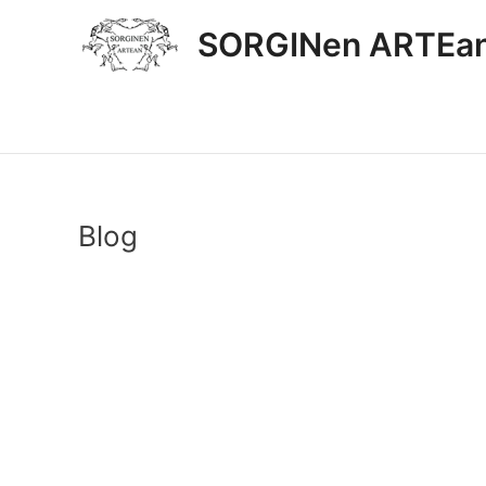
Ir
SORGINen ARTEan
al
contenido
Blog