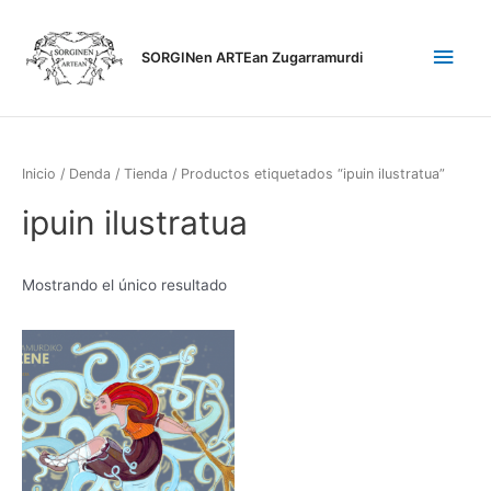
Ir
Men
al
SORGINen ARTEan Zugarramurdi
contenido
princ
Inicio
/
Denda / Tienda
/ Productos etiquetados “ipuin ilustratua”
ipuin ilustratua
Mostrando el único resultado